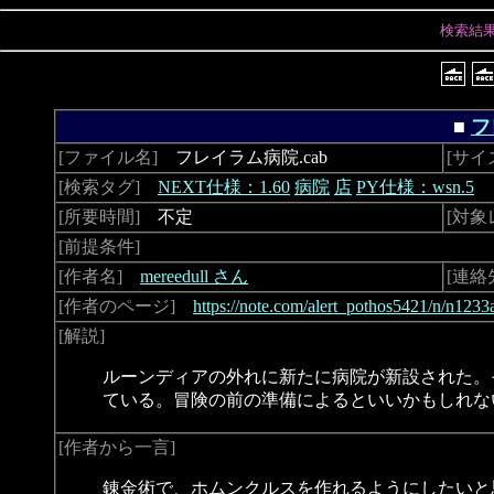
検索結
■
フ
[ファイル名]
フレイラム病院.cab
[サイ
[検索タグ]
NEXT仕様：1.60
病院
店
PY仕様：wsn.5
[所要時間]
不定
[対象
[前提条件]
[作者名]
mereedull さん
[連絡
[作者のページ]
https://note.com/alert_pothos5421/n/n123
[解説]
ルーンディアの外れに新たに病院が新設された。
ている。冒険の前の準備によるといいかもしれな
[作者から一言]
錬金術で、ホムンクルスを作れるようにしたいと