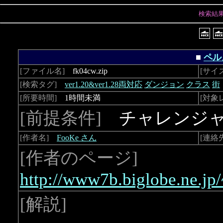
検索結
■
ペル
[ファイル名]
fk04cw.zip
[サイ
[検索タグ]
ver1.20&ver1.28両対応
ダンジョン
クラス
街
[所要時間]
1時間未満
[対象
[前提条件]
チャレンジャ
[作者名]
FooKe さん
[連絡
[作者のページ]
http://www7b.biglobe.ne.j
[解説]