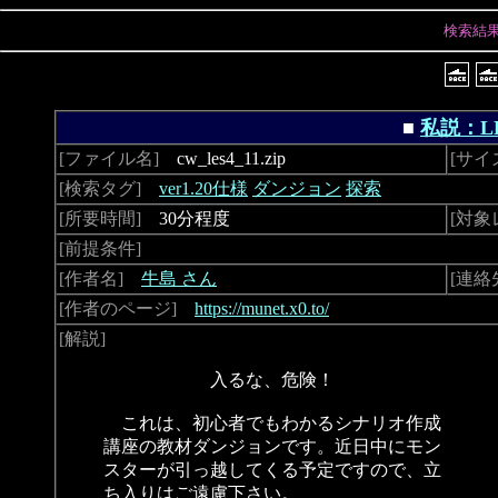
検索結
■
私説：L
[ファイル名]
cw_les4_11.zip
[サイ
[検索タグ]
ver1.20仕様
ダンジョン
探索
[所要時間]
30分程度
[対象
[前提条件]
[作者名]
牛島 さん
[連絡
[作者のページ]
https://munet.x0.to/
[解説]
入るな、危険！
これは、初心者でもわかるシナリオ作成
講座の教材ダンジョンです。近日中にモン
スターが引っ越してくる予定ですので、立
ち入りはご遠慮下さい。