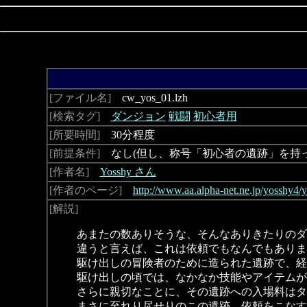
[ファイル名]
cw_yos_01.lzh
[検索タグ]
ダンジョン
戦闘
初心者用
[所要時間]
30分程度
[前提条件]
なし(但し、称号「初心者の遺跡」を持っ
[作者名]
Yosshy さん
[作者のページ]
http://www.aa.alpha-net.ne.jp/yosshy4/
[解説]
あまたの数ありそうな、そんなありきたりのダ
違うと言えば、これは依頼でもなんでもありま
駆け出しの冒険者のために造られた遺跡で、経
駆け出しの頃では、なかなか技能やアイテムが
さらに親切なことに、その遺跡への入場料はタ
まさに至れり尽せりのこの遺跡。依頼をこなす