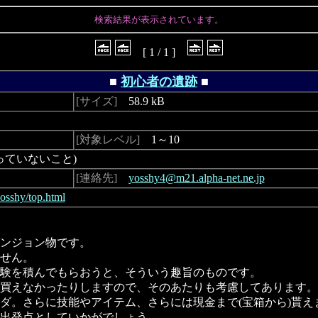
検索結果が表示されています。
[ 1 / 1 ]
■
初心者の遺跡
■
[サイズ]
58.9 kB
[対象レベル]
1～10
ていないこと)
[連絡先]
yosshy4@m21.alpha-net.ne.jp
yosshy/top.html
ンジョン物です。
せん。
験を積んでもらおうと、そういう趣旨のものです。
買えなかったりしますので、そのあたりも考慮してあります。
ダ。さらに技能やアイテム、さらには現金まで(宝箱から)貰え
出発点としていかがでしょう。