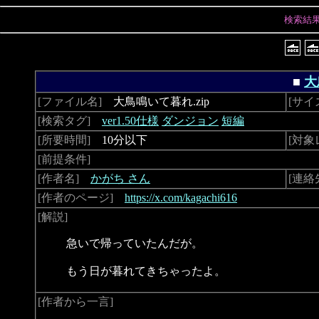
検索結
■
大
[ファイル名]
大鳥鳴いて暮れ.zip
[サイ
[検索タグ]
ver1.50仕様
ダンジョン
短編
[所要時間]
10分以下
[対象
[前提条件]
[作者名]
かがち さん
[連絡
[作者のページ]
https://x.com/kagachi616
[解説]
急いで帰っていたんだが。
もう日が暮れてきちゃったよ。
[作者から一言]