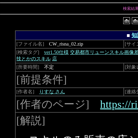
検索結
■
知
[ファイル名]
CW_risna_02.zip
[サイ
[検索タグ]
ver1.50仕様
交易都市リューンスキル画像
技とかのスキル
店
[所要時間]
不定
[対象
[前提条件]
[作者名]
りすな さん
[連絡
[作者のページ]
https://
[解説]