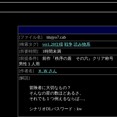
[ファイル名]
titujyo7.cab
[検索タグ]
ver1.28仕様
戦争
読み物系
[所要時間]
1時間未満
[前提条件]
前作『秩序の盾 その六』クリア称号
男性１人用
[作者名]
Ｋ.Ｗ さん
[解説]
冒険者に大切なもの？
そんなの星の数ほどあるさ。
それでも１つ例えるならば…。
シナリオDLパスワード：kw