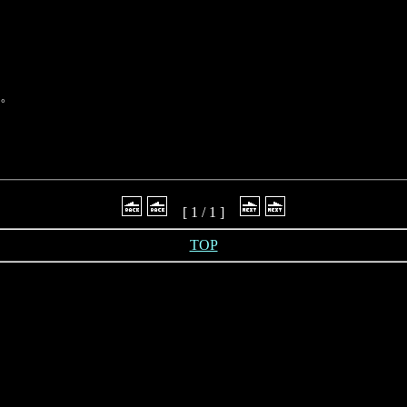
。
[ 1 / 1 ]
TOP