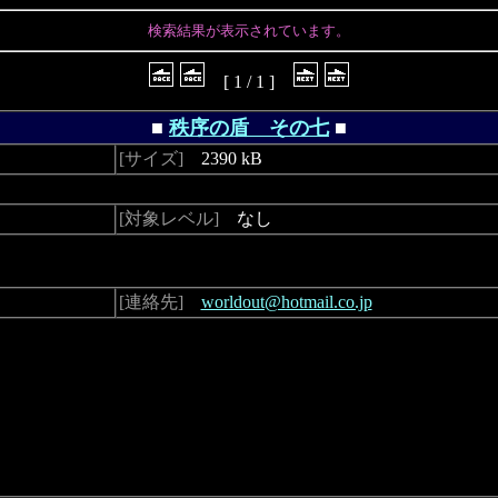
検索結果が表示されています。
[ 1 / 1 ]
■
秩序の盾 その七
■
[サイズ]
2390 kB
[対象レベル]
なし
[連絡先]
worldout@hotmail.co.jp