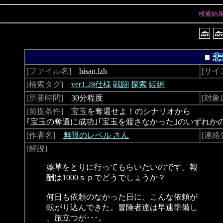
検索結
■
悲
[ファイル名]
hisan.lzh
[サイ
[検索タグ]
ver1.28仕様
戦闘
探索
続編
[所要時間]
30分程度
[対象
[前提条件]
宝玉を奪還せよ！のシナリオから
｢宝玉の奪還に成功｣｢宝玉を渡さなかった｣のいずれか
[作者名]
無限のレベル さん
[連絡
[解説]
薬草をとりに行ってもらいたいのです。報
酬は1000ｓｐでどうでしょうか？
何日も依頼のなかった日に、こんな依頼が
転がり込んできた。冒険者達は早速準備し
、旅立つが･･･。