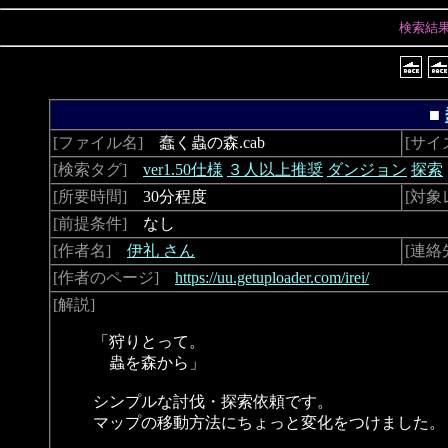
検索結
■
[ファイル名]
蠢く蟲の森.cab
[サイ
[検索タグ]
ver1.50仕様
３人以上推奨
ダンジョン
探索
[所要時間]
30分程度
[対象
[前提条件]
なし
[作者名]
伊礼 さん
[連絡
[作者のページ]
https://uu.getuploader.com/irei/
[解説]
「狩りとって。
蟲を森から」
シンプルな討伐・探索依頼です。
マップの移動方法にちょっと変化をつけました。