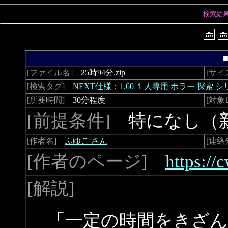
検索結
[ファイル名]
25時94分.zip
[サイ
[検索タグ]
NEXT仕様：1.60
１人専用
ホラー
探索
シ
[所要時間]
30分程度
[対象
[前提条件]
特になし（新
[作者名]
ふゆこ さん
[連絡
[作者のページ]
https:/
[解説]
「一定の時間をきざ