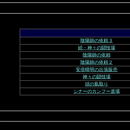
陰陽師の依頼３
続・神々の闘技場
陰陽師の依頼
陰陽師の依頼２
安倍晴明の出張販売
神々の闘技場
頭の虱取り
シナーのカンフー道場