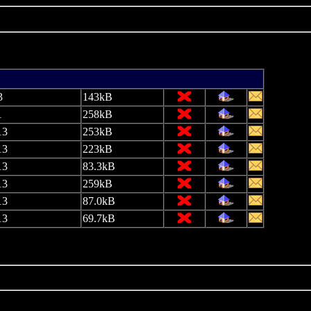
3
143kB
1
258kB
13
253kB
13
223kB
13
83.3kB
13
259kB
13
87.0kB
13
69.7kB