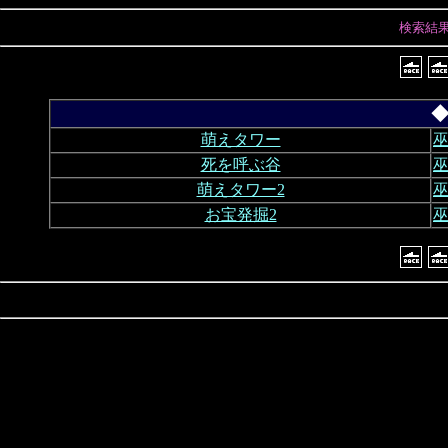
検索結
◆
萌えタワー
巫
死を呼ぶ谷
巫
萌えタワー2
巫
お宝発掘2
巫