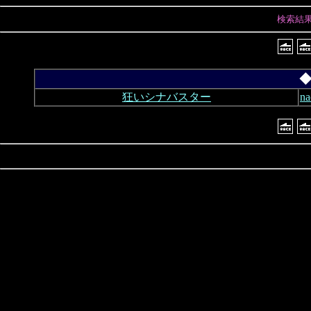
検索結
◆
狂いシナバスター
n