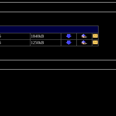
5
1840kB
5
1250kB