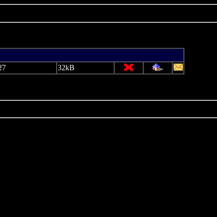
27
32kB