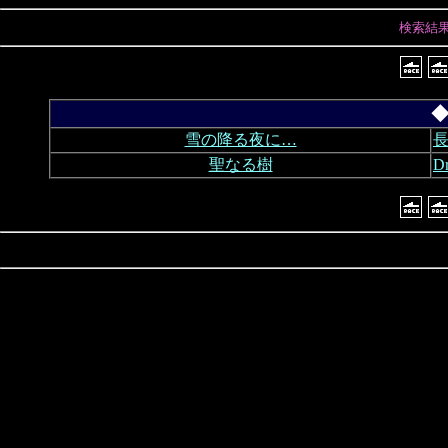
検索結
◆
雪の降る夜に…
長
聖なる樹
D