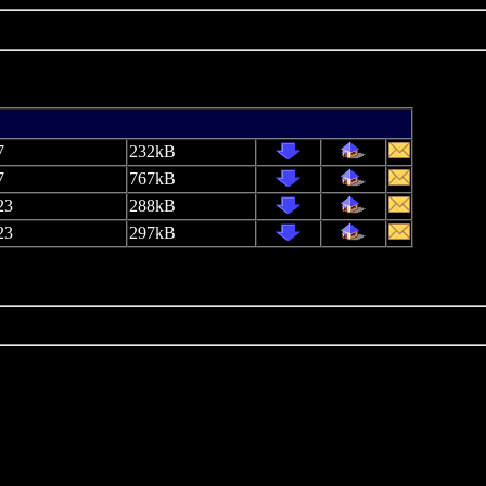
7
232kB
7
767kB
23
288kB
23
297kB