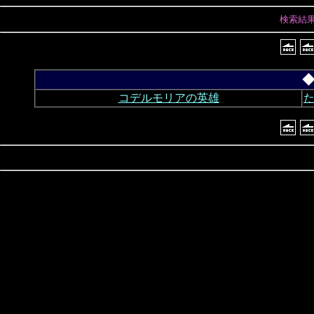
検索結
◆
コデルモリアの英雄
た