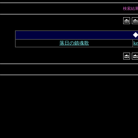
検索結
◆
落日の鎮魂歌
k