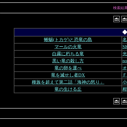
検索結
◆
蜥蜴(トカゲ)と恐竜の島
名
マールの火竜
S
白霧に朽ちる竜
光
黒い竜の殺し方
n
竜の卵を運べ
オ
竜を滅せし者DX
Ｆ
種族を超えて第二話「海神の怒り」
小
竜の生ける丘
柑