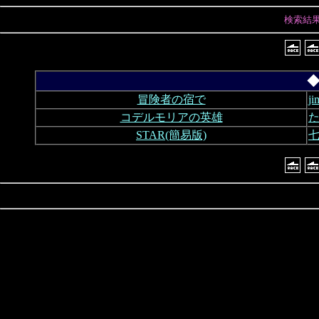
検索結
◆
冒険者の宿で
j
コデルモリアの英雄
た
STAR(簡易版)
七