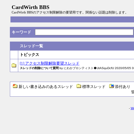
CardWirth BBS
CardWirth BBSのアクセス制限解除の要望用です。関係ない話題は削除します。
キーワード
スレッド一覧
トピックス
[1] アクセス制限解除要望スレッド
スレッドの削除について質問
by にわかブロンティスト◆UtASquDcfU 2020/05/05 08
新しい書き込みのあるスレッド
標準スレッド
添付あり
-
We