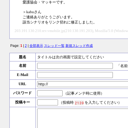
愛護協会・マッキーです。
＞kabuさん
ご連絡ありがとうございます。
該当シナリオをリンク切れに修正しました。
203.191.130.210.rev.vmobile.jp(210.130.191.203), Mozilla/5.0 (Windo
Page:
1
|
2
|
全部表示
スレッド一覧
新規スレッド作成
題名
タイトルは次の画面で設定してください
名前
「名前
E-Mail
URL
パスワード
（記事メンテ時に使用）
投稿キー
（投稿時
を入力してください）