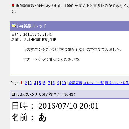
返信記事数が
96
件あります。
100
件を超えると書き込みができなく
す。
[54] 雑談スレッド
日時： 2015/02/12 21:41
名前：
ナオ◆N8LHKg/1lE
ものすごく今更だけど立つ気配もないので立ててみました。
マナーを守って使ってくださいね。
Page:
1
|
2
|
3
|
4
|
5
|
6
|
7
|
8
|
9
|
10
|
全部表示
スレッド一覧
新規スレッド作
しょぼいシナリオができた
( No.43 )
日時： 2016/07/10 20:01
名前：
あ