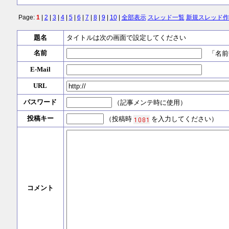
Page:
1
|
2
|
3
|
4
|
5
|
6
|
7
|
8
|
9
|
10
|
全部表示
スレッド一覧
新規スレッド作
題名
タイトルは次の画面で設定してください
名前
「名前
E-Mail
URL
パスワード
（記事メンテ時に使用）
投稿キー
（投稿時
を入力してください）
コメント