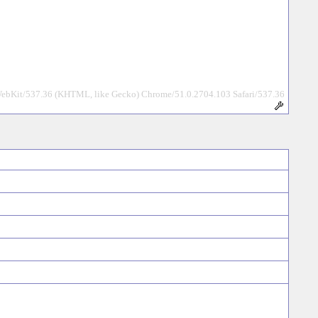
WebKit/537.36 (KHTML, like Gecko) Chrome/51.0.2704.103 Safari/537.36