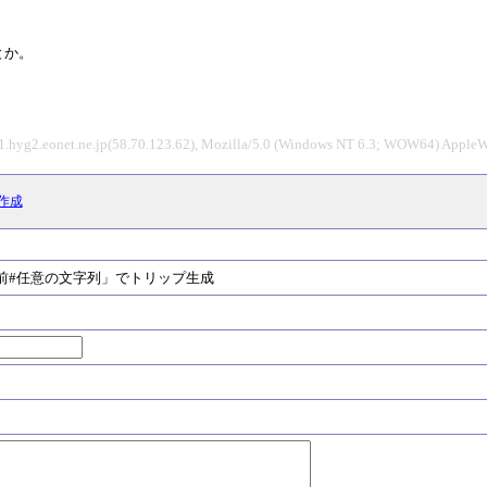
とか。
1.hyg2.eonet.ne.jp(58.70.123.62), Mozilla/5.0 (Windows NT 6.3; WOW64) Apple
作成
#任意の文字列」でトリップ生成