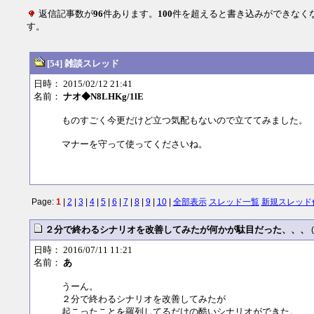
返信記事数が
96
件あります。
100
件を超えると書き込みができなく
す。
[54] 雑談スレッド
日時： 2015/02/12 21:41
名前：
ナオ◆N8LHKg/1lE
ものすごく今更だけど立つ気配もないので立ててみました。
マナーを守って使ってくださいね。
Page:
1
|
2
|
3
|
4
|
5
|
6
|
7
|
8
|
9
|
10
|
全部表示
スレッド一覧
新規スレッド
２分で終わるシナリオを改善してみたが何かが駄目だった、、、
日時： 2016/07/11 11:21
名前：
あ
うーん。
２分で終わるシナリオを改善してみたが
起こったことを羅列してるだけの酷いシナリオができた。