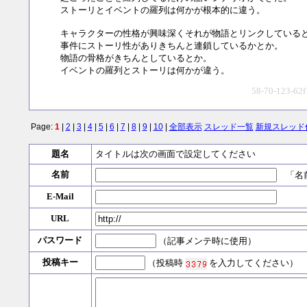
ストーリとイベントの羅列は何かが根本的に違う。
キャラクターの性格が興味深くそれが物語とリンクしている
事件にストーリ性がありきちんと連鎖しているかとか。
物語の骨格がきちんとしているとか。
イベントの羅列とストーリは何かが違う。
58-70-123-62f
Page:
1
|
2
|
3
|
4
|
5
|
6
|
7
|
8
|
9
|
10
|
全部表示
スレッド一覧
新規スレッド
題名
タイトルは次の画面で設定してください
名前
「名前
E-Mail
URL
パスワード
（記事メンテ時に使用）
投稿キー
（投稿時
を入力してください）