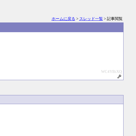
ホームに戻る
>
スレッド一覧
> 記事閲覧
WC4YBiXQ