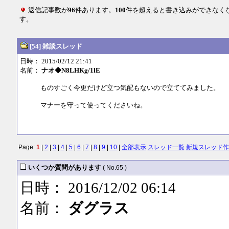
返信記事数が
96
件あります。
100
件を超えると書き込みができなく
す。
[54] 雑談スレッド
日時： 2015/02/12 21:41
名前：
ナオ◆N8LHKg/1lE
ものすごく今更だけど立つ気配もないので立ててみました。
マナーを守って使ってくださいね。
Page:
1
|
2
|
3
|
4
|
5
|
6
|
7
|
8
|
9
|
10
|
全部表示
スレッド一覧
新規スレッド作
いくつか質問があります
( No.65 )
日時： 2016/12/02 06:14
名前：
ダグラス