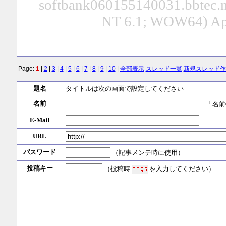
softbank060155140031.bbtec.n
NT 6.1; WOW64) Ap
Page:
1
|
2
|
3
|
4
|
5
|
6
|
7
|
8
|
9
|
10
|
全部表示
スレッド一覧
新規スレッド作
題名
タイトルは次の画面で設定してください
名前
「名前
E-Mail
URL
パスワード
（記事メンテ時に使用）
投稿キー
（投稿時
を入力してください）