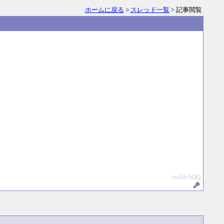
ホームに戻る
>
スレッド一覧
> 記事閲覧
iwEfe3QQ