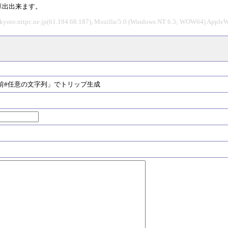
算出出来ます。
-kyoto.nttpc.ne.jp(61.194.68.187), Mozilla/5.0 (Windows NT 6.3; WOW64) Apple
#任意の文字列」でトリップ生成