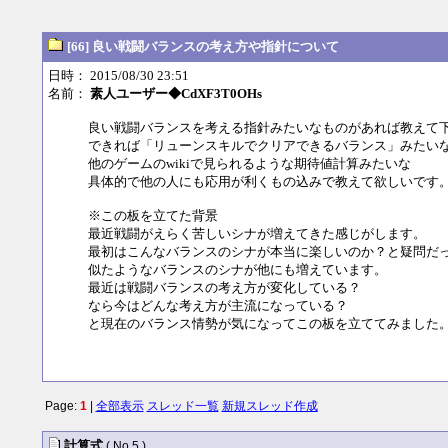
[66] 良い戦闘バランスの考え方や指針について
日時： 2015/08/30 23:51
名前：
素人ユーザー◆CdXF3T0OHs
良い戦闘バランスを考える指針みたいなものがあれば教えて
できれば「リューンスキルでクリアできるバランス」みたい
他のゲームのwikiで見られるような期待値計算みたいな
具体的で他の人にも応用が利くもの込みで教えて欲しいです
※この板を立てた背景
最近戦闘がえらく苦しいシナが増えてきた感じがします。
最初はこんなバランスのシナが本当に楽しいのか？と疑問だ
似たようなバランスのシナが他にも増えています。
最近は戦闘バランスの考え方が変化している？
なら今はどんな考え方が主流になっている？
と現在のバランス情勢が気になってこの板を立ててみました
Page:
1
|
全部表示
スレッド一覧
新規スレッド作成
計算式
( No.5 )