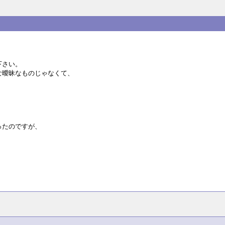
下さい。
な曖昧なものじゃなくて、
。
ったのですが、
。