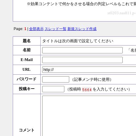
※効果コンテントで何かをさせる場合の判定レベルもこれで
st0203.nas811.p
Page:
1
|
全部表示
スレッド一覧
新規スレッド作成
題名
タイトルは次の画面で設定してください
名前
「名前
E-Mail
URL
パスワード
（記事メンテ時に使用）
投稿キー
（投稿時
を入力してください）
コメント