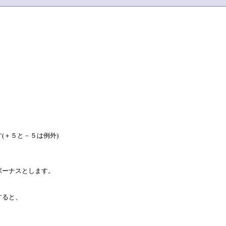
(＋５と－５は例外)
ボーナスとします。
すると、