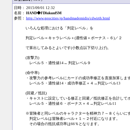
日時： 2015/09/01 12:32
名前：
HAND◆FDlukunfSM
参照：
http://www.geocities.jp/handmademidis/cdwirth.html
いろんな処理における「判定レベル」を
判定レベル＝キャラレベル＋(適性値＋ボーナス－６)／２
で算出してみるとよいです(小数点以下切り上げ)。
(攻撃力)
レベル５・適性値14→ 判定レベル９
(命中率)
・攻撃力の参考レベルにカードの成功率修正を直接加算します
レベル５・適性値14・成功率修正＋４→判定レベル13
(回避／抵抗)
・キャストに設定している修正と回避／抵抗修正を合計して
レベル５・適性値６・ボーナス＋４→判定レベル11
※冒険者と同レベルのキャラクターを精神力７～８くらいに
判定レベルは冒険者レべル＋１～２付近になります。
その場合の抵抗成功率は66％となります。