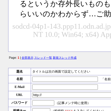
るというか存外長いものも
らいいのかわからず…ご助
sodcd-04p1-143.ppp11.odn.ad.jp
NT 10.0; Win64; x64) Ap
Page:
1
|
全部表示
スレッド一覧
新規スレッド作成
題名
タイトルは次の画面で設定してください
名前
「名前
E-Mail
URL
パスワード
（記事メンテ時に使用）
投稿キー
（投稿時
を入力してください）