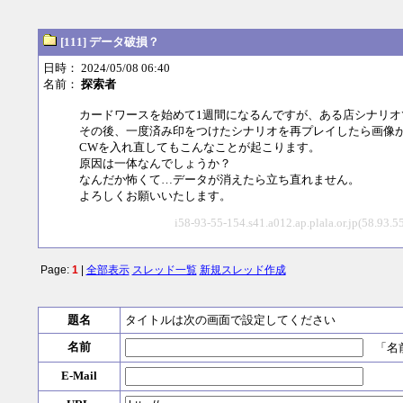
[111] データ破損？
日時： 2024/05/08 06:40
名前：
探索者
カードワースを始めて1週間になるんですが、ある店シナリオ
その後、一度済み印をつけたシナリオを再プレイしたら画像が
CWを入れ直してもこんなことが起こります。
原因は一体なんでしょうか？
なんだか怖くて…データが消えたら立ち直れません。
よろしくお願いいたします。
i58-93-55-154.s41.a012.ap.plala.or.jp(58.93
Page:
1
|
全部表示
スレッド一覧
新規スレッド作成
題名
タイトルは次の画面で設定してください
名前
「名前
E-Mail