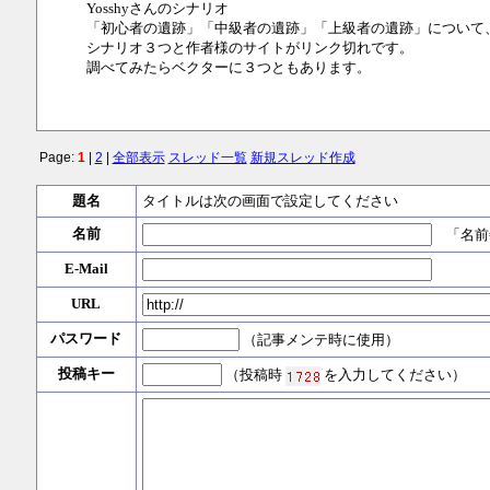
Yosshyさんのシナリオ
「初心者の遺跡」「中級者の遺跡」「上級者の遺跡」について
シナリオ３つと作者様のサイトがリンク切れです。
調べてみたらベクターに３つともあります。
Page:
1
|
2
|
全部表示
スレッド一覧
新規スレッド作成
題名
タイトルは次の画面で設定してください
名前
「名前
E-Mail
URL
パスワード
（記事メンテ時に使用）
投稿キー
（投稿時
を入力してください）