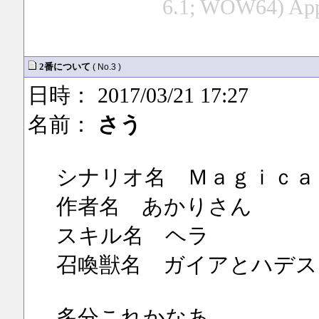
6.1; WOW64) App
2番について
( No.3 )
日時： 2017/03/21 17:27
名前：
さう
シナリオ名 Ｍａｇｉｃａ
作者名 あかりさん
スキル名 ヘラ
召喚獣名 ガイアとハデス
多分これかなあ