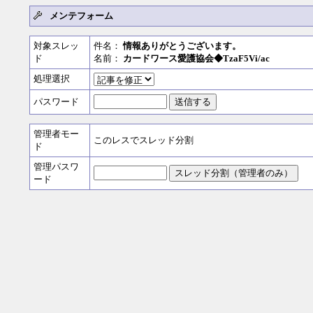
メンテフォーム
対象スレッ
件名：
情報ありがとうございます。
ド
名前：
カードワース愛護協会◆TzaF5Vi/ac
処理選択
パスワード
管理者モー
このレスでスレッド分割
ド
管理パスワ
ード