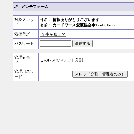
メンテフォーム
対象スレッ
件名：
情報ありがとうございます
ド
名前：
カードワース愛護協会◆TzaF5Vi/ac
処理選択
パスワード
管理者モー
このレスでスレッド分割
ド
管理パスワ
ード