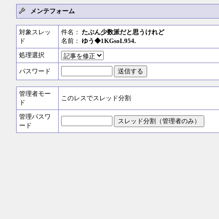
メンテフォーム
対象スレッ
件名：
たぶん少数派だと思うけれど
ド
名前：
ゆう◆1KGsoL954.
処理選択
パスワード
管理者モー
このレスでスレッド分割
ド
管理パスワ
ード