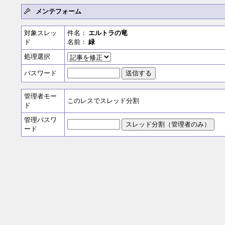
メンテフォーム
対象スレッ
件名：
エルトラの竜
ド
名前：
緑
処理選択
パスワード
管理者モー
このレスでスレッド分割
ド
管理パスワ
ード