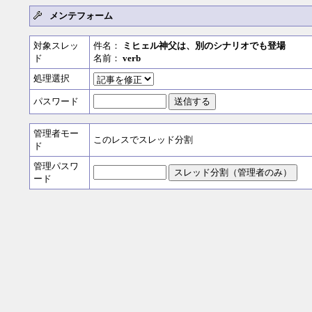
メンテフォーム
対象スレッ
件名：
ミヒェル神父は、別のシナリオでも登場
ド
名前：
verb
処理選択
パスワード
管理者モー
このレスでスレッド分割
ド
管理パスワ
ード