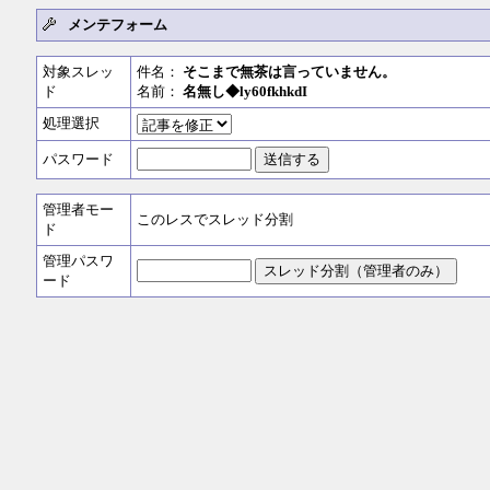
メンテフォーム
対象スレッ
件名：
そこまで無茶は言っていません。
ド
名前：
名無し◆ly60fkhkdI
処理選択
パスワード
管理者モー
このレスでスレッド分割
ド
管理パスワ
ード