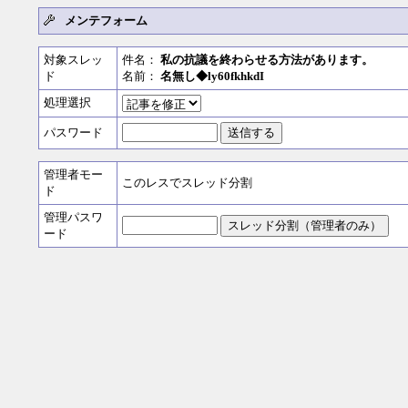
メンテフォーム
対象スレッ
件名：
私の抗議を終わらせる方法があります。
ド
名前：
名無し◆ly60fkhkdI
処理選択
パスワード
管理者モー
このレスでスレッド分割
ド
管理パスワ
ード