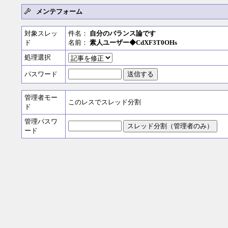
メンテフォーム
対象スレッ
件名：
自分のバランス論です
ド
名前：
素人ユーザー◆CdXF3T0OHs
処理選択
パスワード
管理者モー
このレスでスレッド分割
ド
管理パスワ
ード