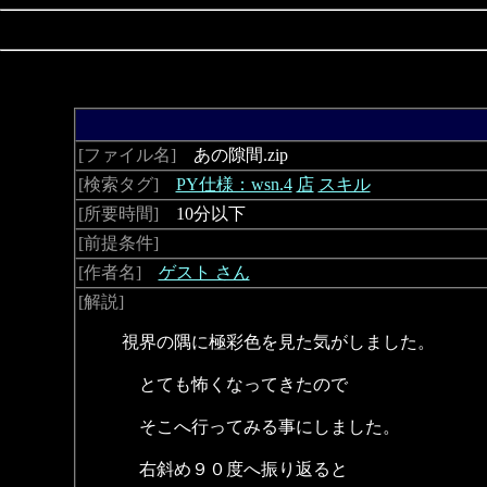
[ファイル名]
あの隙間.zip
[検索タグ]
PY仕様：wsn.4
店
スキル
[所要時間]
10分以下
[前提条件]
[作者名]
ゲスト さん
[解説]
視界の隅に極彩色を見た気がしました。
とても怖くなってきたので
そこへ行ってみる事にしました。
右斜め９０度へ振り返ると