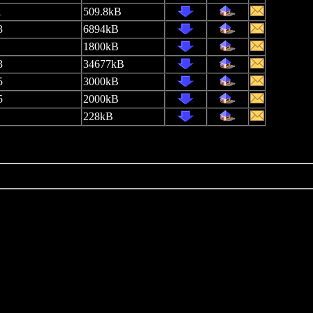
1
509.8kB
3
6894kB
1800kB
3
34677kB
5
3000kB
5
2000kB
228kB