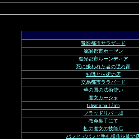
竜影都市サラザード
流謫都市ホーゼン
魔光都市ルーンディア
死に嫌われた者の隠れ家
知識と技術の店
交易都市ララバード
華の国の法術使い
魔女カーシャ
Gleann na Tàmh
ブラッドリバー城
教会裏手にて
虹の魔女の技能店
バフとデバフと手札操作技能の