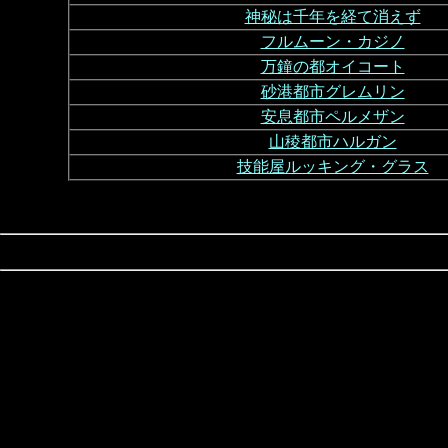
神秘は千年を経て消えず
フルムーン・カジノ
万鐘の都オイコート
砂港都市グレムリン
安息都市ペルメザン
山稜都市ハルガン
技能屋ルッキング・グラス