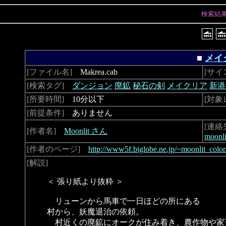
検索結
■
メイ
[ファイル名]
Makrea.cab
[サイ
[検索タグ]
ダンジョン
廃鉱
秘石の剣
メイクリア
新港
[所要時間]
10分以下
[対象
[前提条件]
ありません
[連絡
[作者名]
Moonlit さん
moonli
[作者のページ]
http://www5f.biglobe.ne.jp/~moonlit_color
[解説]
＜ 張り紙より抜粋 ＞
リューンから馬車で一日ほどの所にある
村から、妖魔退治の依頼。
村近くの廃鉱にオークが住み着き、農作物や家