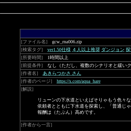
[ファイル名]
gcw_rna006.zip
[検索タグ]
ver1.50仕様
４人以上推奨
ダンジョン
探
[所要時間]
1時間以上
[前提条件]
なし（ただし、複数のシナリオと緩いク
[作者名]
あきらつかさ さん
[作者のページ]
https://x.com/aqua_hare
[解説]
リューンの下水道といえばそりゃもう色々な
依頼者とともに下水道を探索し、「普通じゃ
報酬は（たぶん）高めです。
[作者から一言]