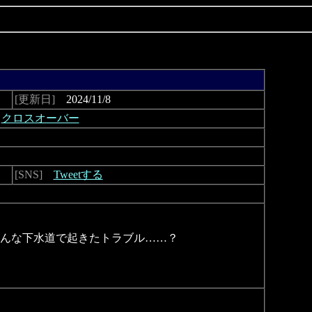
[更新日]
2024/11/8
クロスオーバー
[SNS]
Tweetする
んな下水道で起きたトラブル……？