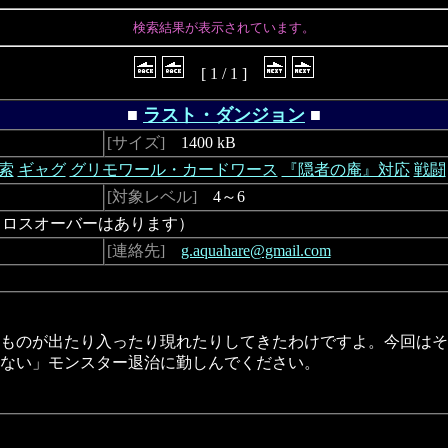
検索結果が表示されています。
[ 1 / 1 ]
■
ラスト・ダンジョン
■
[サイズ]
1400 kB
索
ギャグ
グリモワール・カードワース
『隠者の庵』対応
戦闘
[対象レベル]
4～6
ロスオーバーはあります）
[連絡先]
g.aquahare@gmail.com
ものが出たり入ったり現れたりしてきたわけですよ。今回はそ
ない」モンスター退治に勤しんでください。