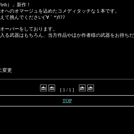
irth）」新作！
オへのオマージュを込めたコメディタッチな１本です。
んでください(´∀｀*)ｳﾌﾌ
オーバーをしております。
入る武器はもちろん、当方作品やほか作者様の武器をお持ちだ
のに変更
[ 1 / 1 ]
TOP