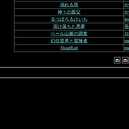
溺れる塔
か
神々の親父
か
るつぼろるけいち
i
溶け落ちた悪夢
吾
ベール山脈の調査
ロ
幻住世界と冒険者
m
DeadRail
m