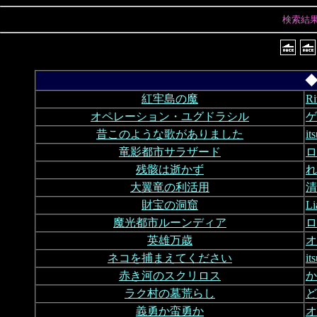
検索結
◆
紅牢島の魔
R
オペレーション・ユグドラシル
ゲ
昔このような歌がありました
i
竜影都市サラザード
ロ
残骸は逝かず
れ
大翼竜の利活用
清
財宝の洞窟
L
魔光都市ルーンディア
ロ
英雄万歳
オ
ネコを捕まえてください
i
赤き河のスクリロス
か
ラク村の墓荒らし
ど
義勇か蛮勇か
オ