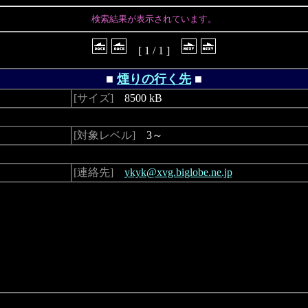
検索結果が表示されています。
[ 1 / 1 ]
■
煙りの行く先
■
[サイズ]
8500 kB
[対象レベル]
3～
[連絡先]
ykyk@xvg.biglobe.ne.jp