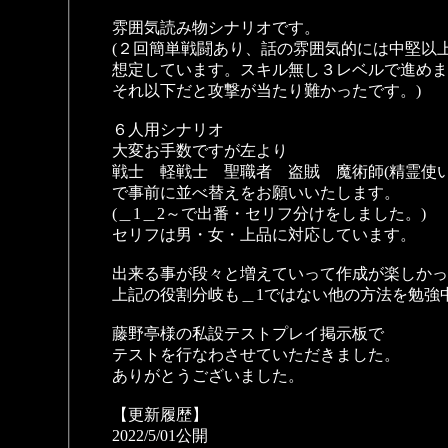
雰囲気読み物シナリオです。
(２回簡単戦闘あり、話の雰囲気的には中堅以
想定しています。スキル無し３レベルで進めま
それ以下だと攻撃が当たり難かったです。)
６人用シナリオ
大変お手数ですが左より
戦士 軽戦士 聖職者 盗賊 魔術師(精霊使い
で事前に並べ替えをお願いいたします。
(＿1＿2～で出番・セリフ分けをしました。)
セリフは男・女・上品に対応しています。
出来る事が段々と増えていって作成が楽しかっ
上記の役割分岐も＿1ではない他の方法を勉強
藤野亭様の私設テストプレイ掲示板で
テストを行なわさせていただきました。
ありがとうございました。
【更新履歴】
2022/5/01公開