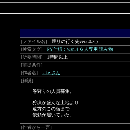
[ファイル名]
煙りの行く先ver2.0.zip
[検索タグ]
PY仕様：wsn.4
６人専用
読み物
[所要時間]
1時間以上
[前提条件]
[作者名]
take さん
[解説]
巻狩りの人員募集。
狩猟が盛んな土地より
遠方のこの宿まで
依頼が届いていた。
[作者から一言]