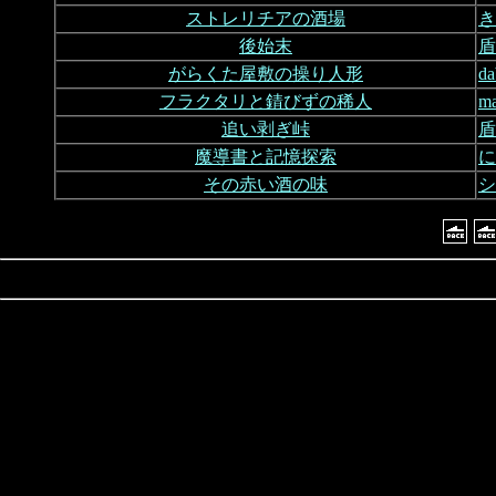
ストレリチアの酒場
き
後始末
盾
がらくた屋敷の操り人形
d
フラクタリと錆びずの稀人
m
追い剥ぎ峠
盾
魔導書と記憶探索
に
その赤い酒の味
シ