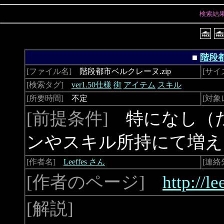
検索結
■
階段
[ファイル名]
階段都市ベルクレーヌ.zip
[サイ
[検索タグ]
ver1.50仕様
街
アイテム
スキル
[所要時間]
不定
[対象
[前提条件]
特になし（た
ンやスキル所持にて増え
[作者名]
Leeffes さん
[連絡
[作者のページ]
http://l
[解説]