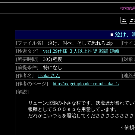
検索結
■
泣け、
[ファイル名]
泣け、叫べ、そして恐れろ.zip
[サイ
[検索タグ]
ver1.29仕様
３人以上推奨
戦闘
短編
[所要時間]
30分程度
[対象
[前提条件]
特になし
[作者名]
itsuka さん
[連絡
[作者のページ]
http://ux.getuploader.com/itsuka_1/
[解説]
リューン北部の小さな村です。妖魔達が暴れてい
報酬として５００ｓｐを用意しています。
だれかこいつらを退治してくだささささささささ
＜依頼書が途中から乱れ