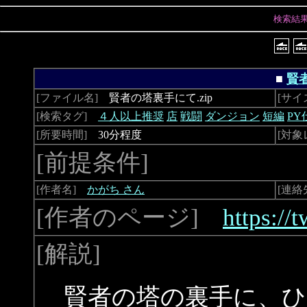
検索結
■
賢
[ファイル名]
賢者の塔裏手にて.zip
[サイ
[検索タグ]
４人以上推奨
店
戦闘
ダンジョン
短編
PY
[所要時間]
30分程度
[対象
[前提条件]
[作者名]
かがち さん
[連絡
[作者のページ]
https://
[解説]
賢者の塔の裏手に、