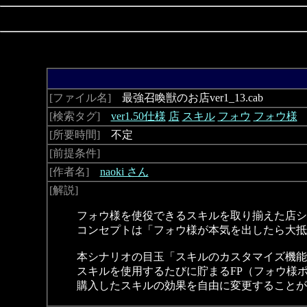
[ファイル名]
最強召喚獣のお店ver1_13.cab
[検索タグ]
ver1.50仕様
店
スキル
フォウ
フォウ様
[所要時間]
不定
[前提条件]
[作者名]
naoki さん
[解説]
フォウ様を使役できるスキルを取り揃えた店シ
コンセプトは「フォウ様が本気を出したら大抵
本シナリオの目玉「スキルのカスタマイズ機能
スキルを使用するたびに貯まるFP（フォウ様
購入したスキルの効果を自由に変更することが